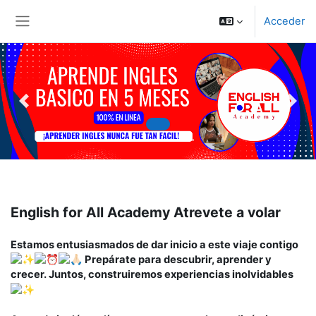
Salta al contenido principal
Acceder
Panel lateral
Previous
Previous
Previous
Next
Next
Next
English for All Academy Atrevete a volar
Estamos entusiasmados de dar inicio a este viaje contigo
Prepárate para descubrir, aprender y
crecer. Juntos, construiremos experiencias inolvidables