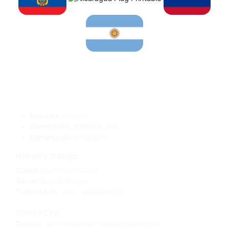
¿Quienes somos?
Nuestra
historia
Conéctate
desde tu país
Bienvenido
al equipo
Nuestro trabajo
Coaches
profesionales
Garantía
satisfacción
Políticas
de uso y satisfacción
CONTACTO
Correo:
Servicioalclienteefaa@gmail.com